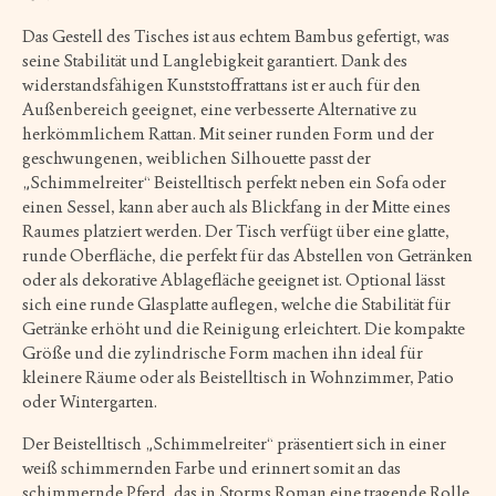
Das Gestell des Tisches ist aus echtem Bambus gefertigt, was
seine Stabilität und Langlebigkeit garantiert. Dank des
widerstandsfähigen Kunststoffrattans ist er auch für den
Außenbereich geeignet, eine verbesserte Alternative zu
herkömmlichem Rattan. Mit seiner runden Form und der
geschwungenen, weiblichen Silhouette passt der
„Schimmelreiter“ Beistelltisch perfekt neben ein Sofa oder
einen Sessel, kann aber auch als Blickfang in der Mitte eines
Raumes platziert werden. Der Tisch verfügt über eine glatte,
runde Oberfläche, die perfekt für das Abstellen von Getränken
oder als dekorative Ablagefläche geeignet ist. Optional lässt
sich eine runde Glasplatte auflegen, welche die Stabilität für
Getränke erhöht und die Reinigung erleichtert. Die kompakte
Größe und die zylindrische Form machen ihn ideal für
kleinere Räume oder als Beistelltisch in Wohnzimmer, Patio
oder Wintergarten.
Der Beistelltisch „Schimmelreiter“ präsentiert sich in einer
weiß schimmernden Farbe und erinnert somit an das
schimmernde Pferd, das in Storms Roman eine tragende Rolle