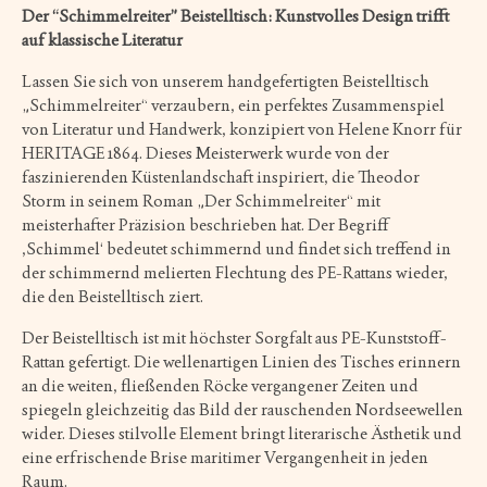
Der “Schimmelreiter” Beistelltisch: Kunstvolles Design trifft
auf klassische Literatur
Lassen Sie sich von unserem handgefertigten Beistelltisch
„Schimmelreiter“ verzaubern, ein perfektes Zusammenspiel
von Literatur und Handwerk, konzipiert von Helene Knorr für
HERITAGE 1864. Dieses Meisterwerk wurde von der
faszinierenden Küstenlandschaft inspiriert, die Theodor
Storm in seinem Roman „Der Schimmelreiter“ mit
meisterhafter Präzision beschrieben hat. Der Begriff
‚Schimmel‘ bedeutet schimmernd und findet sich treffend in
der schimmernd melierten Flechtung des PE-Rattans wieder,
die den Beistelltisch ziert.
Der Beistelltisch ist mit höchster Sorgfalt aus PE-Kunststoff-
Rattan gefertigt. Die wellenartigen Linien des Tisches erinnern
an die weiten, fließenden Röcke vergangener Zeiten und
spiegeln gleichzeitig das Bild der rauschenden Nordseewellen
wider. Dieses stilvolle Element bringt literarische Ästhetik und
eine erfrischende Brise maritimer Vergangenheit in jeden
Raum.