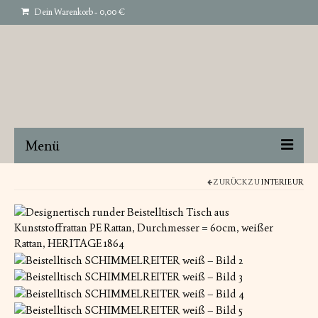
Dein Warenkorb
-
0,00
€
Menü
STRANDKORB
ZURÜCK ZU
INTERIEUR
GARTENMÖBEL
INTERIEUR
ART
ÜBER UNS