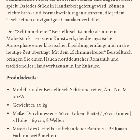
spielt. Da jedes Stück in Handarbeit gefertigt wird, können
leichte Farb- und Formabweichungen auftreten, die jedem
Tisch seinen einzigartigen Charakter verleihen.
Der “Schimmelreiter” Beistelltisch ist mehr als nur ein
Möbelstück – er ist ein Kunstwerk, das die mystische
Atmosphäre einer klassischen Erzählung einfängt und in die
heutige Zeit überträgt. Mit dem „Schimmelreiter“ Beistelltisch
bringen Sie einen Hauch norddeutscher Romantik und
traditioneller Handwerkskunst in Ihr Zuhause.
Produktdetails:
Model: runder Beistelltisch Schimmelreiter, Art. -Nr.: M-
002W
Gewicht ca. 20 kg
Maße: Durchmesser = 60 cm (oben, Platte) / 70 cm (unten)
x Höhe = 69 cm, 8 Wellen
Material des Gestells: unbehandelter Bambus + PE Rattan,
Farbton: weiß meliert