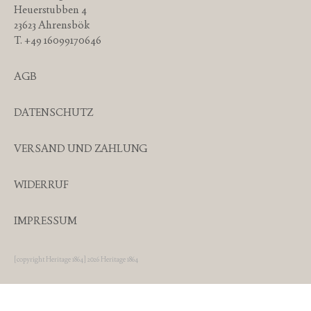
Heuerstubben 4
23623 Ahrensbök
T. +49 16099170646
AGB
DATENSCHUTZ
VERSAND UND ZAHLUNG
WIDERRUF
IMPRESSUM
[copyright Heritage 1864] 2026 Heritage 1864