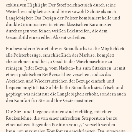
exklusiven Highlight. Der Stoff zeichnet sich durch seine
Wetterbeständigkeit aus und bietet sowohl Schutz als auch
Langlebigkeit. Das Design der Polster kombiniert helle und
dunkle Grünnuancen in einem klassischen Karomuster,
durchzogen von feinen weißen Edelstreifen, die dem
Gesamtbild einen edlen Akzent verleihen.
Ein besonderer Vorteil dieses Strandkorbs ist die Möglichkeit,
alle Polsterbezüge, einschließlich der Markise, komplett
abzunehmen und bei 30 Grad in der Waschmaschine zu
reinigen. Jeder Bezug, vom Nacken- bis zum Sitzkissen, ist mit
einem praktischen Reißverschluss versehen, sodass das
Abziehen und Wiederaufziehen der Bezüge einfach und
bequem möglich ist. So bleibt Ihr Strandkorb stets frisch und
gepflegt, was nicht nur die Langlebigkeit erhöht, sondern auch
den Komfort für Sie und Ihre Gäste maximiert.
Die Sitz- und Liegepositionen sind vielfältig, mit einer
Rückenlehne, die von einer aufrechten Sitzposition bis zu
einer nahezu liegenden Position von 175° verstellt werden
kann, um maximalen Komfort zu gewährleisten. Das integrierte