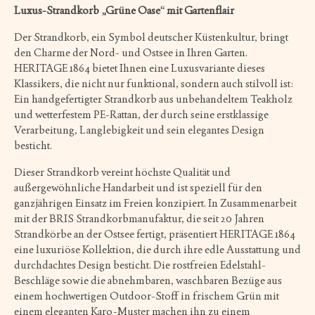
Luxus-Strandkorb „Grüne Oase“ mit Gartenflair
Der Strandkorb, ein Symbol deutscher Küstenkultur, bringt
den Charme der Nord- und Ostsee in Ihren Garten.
HERITAGE 1864 bietet Ihnen eine Luxusvariante dieses
Klassikers, die nicht nur funktional, sondern auch stilvoll ist:
Ein handgefertigter Strandkorb aus unbehandeltem Teakholz
und wetterfestem PE-Rattan, der durch seine erstklassige
Verarbeitung, Langlebigkeit und sein elegantes Design
besticht.
Dieser Strandkorb vereint höchste Qualität und
außergewöhnliche Handarbeit und ist speziell für den
ganzjährigen Einsatz im Freien konzipiert. In Zusammenarbeit
mit der BRIS Strandkorbmanufaktur, die seit 20 Jahren
Strandkörbe an der Ostsee fertigt, präsentiert HERITAGE 1864
eine luxuriöse Kollektion, die durch ihre edle Ausstattung und
durchdachtes Design besticht. Die rostfreien Edelstahl-
Beschläge sowie die abnehmbaren, waschbaren Bezüge aus
einem hochwertigen Outdoor-Stoff in frischem Grün mit
einem eleganten Karo-Muster machen ihn zu einem