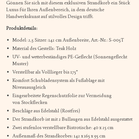
Gönnen Sie sich mit diesem exklusiven Strandkorb ein Stück
Luxus für Ihren Außenbereich, in dem deutsche
Handwerkskunst auf stilvolles Design trifft.
Produktdetails:
Model: 2,5 Sitzer: 142 cm Außenbreite, Art.-Nr.: S-005T
Material des Gestells: Teak Holz
UV- und wetterbeständiges PE-Geflecht (Sonnengeflecht
Muster)
Verstellbar als Volllieger bis 175°
Komfort Schubladensystem als Fußablage mit
Niveauausgleich
Eingearbeitete Regenschutzfolie zur Vermeidung
von Stockflecken
Beschläge aus Edelstahl (Rostfrei)
Der Strandkorb ist mit 2 Bullaugen aus Edelstahl ausgestattet
Zwei stufenlos verstellbare Bistrotische: 40 x 25 cm
Außenmaß des Strandkorbes: 142 x 165 x 95 cm