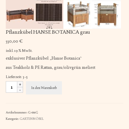
Pflanzkübel HANSE BOTANICA grau
550,00
€
inkl. 19 % MwSt.
exklusiver Pflanzkübel „Hanse Botanica“
aus Teakholz & PE Rattan, grau/olivgrün meliert
Lieferzeit:
3-5
Pflanzkübel
In den Warenkorb
HANSE
BOTANICA
grau
Menge
Artikelnummer:
G-001G
Kategorie:
GARTENMÖBEL