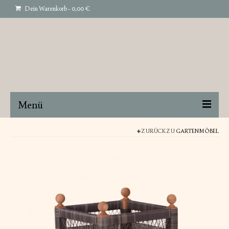
Dein Warenkorb
-
0,00
€
Menü
STRANDKORB
ZURÜCK ZU
GARTENMÖBEL
GARTENMÖBEL
INTERIEUR
ART
ÜBER UNS