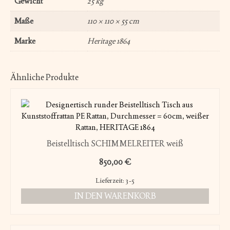
Gewicht
25 kg
Maße
110 × 110 × 55 cm
Marke
Heritage 1864
Ähnliche Produkte
Beistelltisch SCHIMMELREITER weiß
850,00
€
Lieferzeit:
3-5
IN DEN WARENKORB