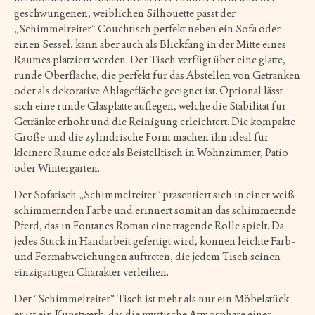
geschwungenen, weiblichen Silhouette passt der
„Schimmelreiter“ Couchtisch perfekt neben ein Sofa oder
einen Sessel, kann aber auch als Blickfang in der Mitte eines
Raumes platziert werden. Der Tisch verfügt über eine glatte,
runde Oberfläche, die perfekt für das Abstellen von Getränken
oder als dekorative Ablagefläche geeignet ist. Optional lässt
sich eine runde Glasplatte auflegen, welche die Stabilität für
Getränke erhöht und die Reinigung erleichtert. Die kompakte
Größe und die zylindrische Form machen ihn ideal für
kleinere Räume oder als Beistelltisch in Wohnzimmer, Patio
oder Wintergarten.
Der Sofatisch „Schimmelreiter“ präsentiert sich in einer weiß
schimmernden Farbe und erinnert somit an das schimmernde
Pferd, das in Fontanes Roman eine tragende Rolle spielt. Da
jedes Stück in Handarbeit gefertigt wird, können leichte Farb-
und Formabweichungen auftreten, die jedem Tisch seinen
einzigartigen Charakter verleihen.
Der “Schimmelreiter” Tisch ist mehr als nur ein Möbelstück –
er ist ein Kunstwerk, das die mystische Atmosphäre einer