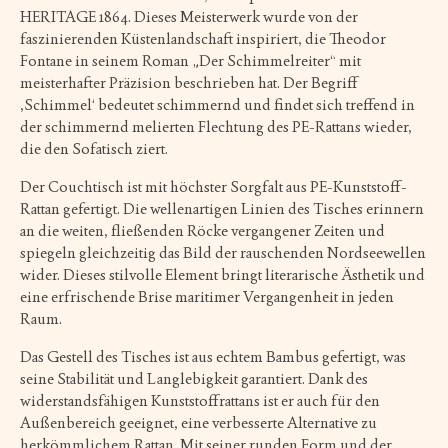
HERITAGE 1864. Dieses Meisterwerk wurde von der
faszinierenden Küstenlandschaft inspiriert, die Theodor
Fontane in seinem Roman „Der Schimmelreiter“ mit
meisterhafter Präzision beschrieben hat. Der Begriff
‚Schimmel‘ bedeutet schimmernd und findet sich treffend in
der schimmernd melierten Flechtung des PE-Rattans wieder,
die den Sofatisch ziert.
Der Couchtisch ist mit höchster Sorgfalt aus PE-Kunststoff-
Rattan gefertigt. Die wellenartigen Linien des Tisches erinnern
an die weiten, fließenden Röcke vergangener Zeiten und
spiegeln gleichzeitig das Bild der rauschenden Nordseewellen
wider. Dieses stilvolle Element bringt literarische Ästhetik und
eine erfrischende Brise maritimer Vergangenheit in jeden
Raum.
Das Gestell des Tisches ist aus echtem Bambus gefertigt, was
seine Stabilität und Langlebigkeit garantiert. Dank des
widerstandsfähigen Kunststoffrattans ist er auch für den
Außenbereich geeignet, eine verbesserte Alternative zu
herkömmlichem Rattan. Mit seiner runden Form und der