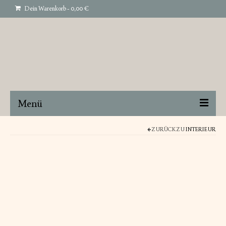
Dein Warenkorb
-
0,00
€
Menü
STRANDKORB
ZURÜCK ZU
INTERIEUR
GARTENMÖBEL
INTERIEUR
ART
ÜBER UNS