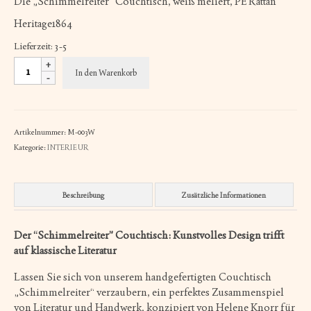
Die „Schimmelreiter“ Couchtisch, weiß meliert, PE Rattan
Heritage1864
Lieferzeit:
3-5
Couchtisch
In den Warenkorb
SCHIMMELREITER
weiß
Menge
Artikelnummer:
M-003W
Kategorie:
INTERIEUR
Beschreibung
Zusätzliche Informationen
Der “Schimmelreiter” Couchtisch: Kunstvolles Design trifft
auf klassische Literatur
Lassen Sie sich von unserem handgefertigten Couchtisch
„Schimmelreiter“ verzaubern, ein perfektes Zusammenspiel
von Literatur und Handwerk, konzipiert von Helene Knorr für